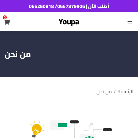
أطلب الآن | 0667879906/ 066250818
0
Youpa
القائمة
من نحن
الرئيسية
/
من نحن