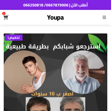
أطلب الآن | 0667879906/ 066250818
0
Youpa
القائمة
تخفيض!