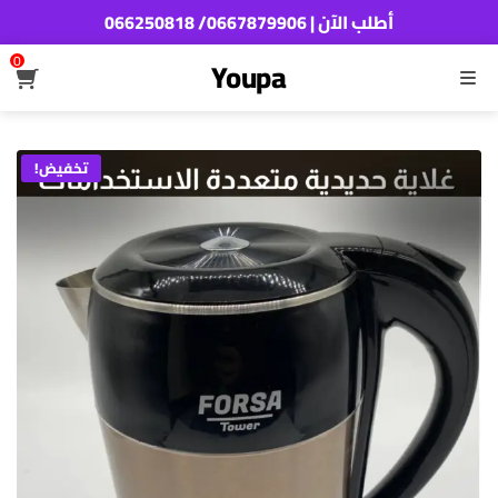
أطلب الآن | 0667879906/ 066250818
0
Youpa
القائمة
تخفيض!