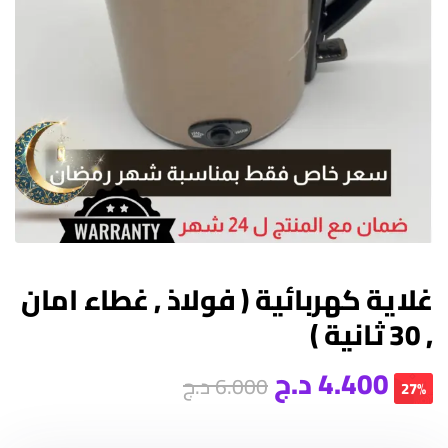
غلاية كهربائية ( فولاذ , غطاء امان
, 30 ثانية )
4.400
د.ج
6.000
د.ج
27%