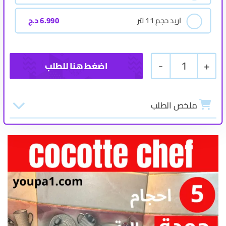
اريد حجم 11 لتر
6.990
د.ج
-
1
+
ملخص الطلب