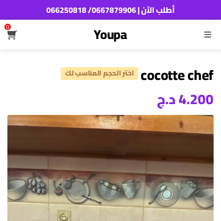
أطلب الآن | 0667879906/ 066250818
0
Youpa
القائمة
cocotte chef
اختر الحجم المناسب لك
4.200
د.ج