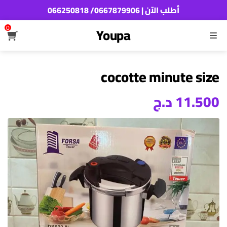
أطلب الآن | 0667879906/ 066250818
0
Youpa
القائمة
cocotte minute size
11.500
د.ج