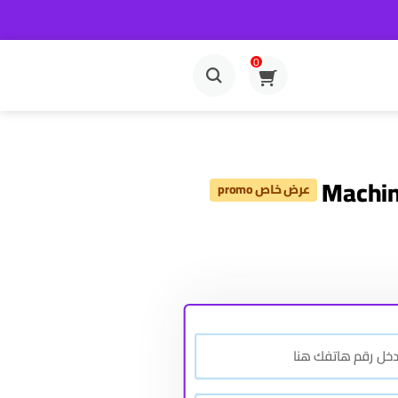
0
Machin
عرض خاص promo